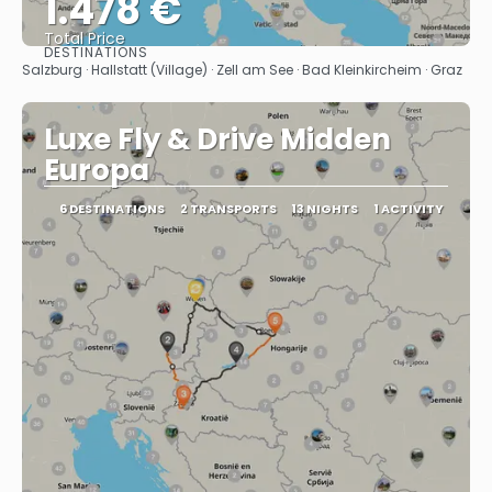
1.478 €
Total Price
DESTINATIONS
See
Salzburg · Hallstatt (Village) · Zell am See · Bad Kleinkircheim · Graz
Luxe Fly & Drive Midden
Europa
6 DESTINATIONS
2 TRANSPORTS
13 NIGHTS
1 ACTIVITY