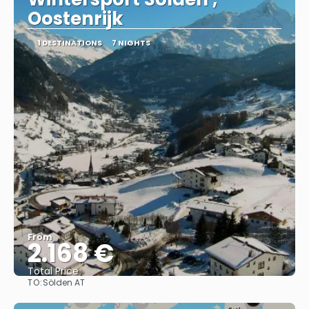
Oostenrijk
1 DESTINATIONS
7 NIGHTS
From
2.168 €
Total Price
TO:
Sölden AT
See