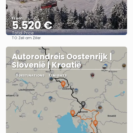
From
5.520 €
Total Price
TO:
Zell am Ziller
See
Autorondreis Oostenrijk |
Slovenië | Kroatië
5 DESTINATIONS
13 NIGHTS