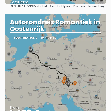
Total Price
DESTINATIONS
Kitzbühel · Bled · Ljubljana · Postojna · Nuremberg
See
Autorondreis Romantiek in
Oostenrijk
5 DESTINATIONS
10 NIGHTS
From