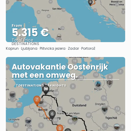
From
5.315 €
Total Price
DESTINATIONS
See
Kaprun · Ljubljana · Plitvicka jezera · Zadar · Portorož
Autovakantie Oostenrijk
met een omweg.
7 DESTINATIONS
14 NIGHTS