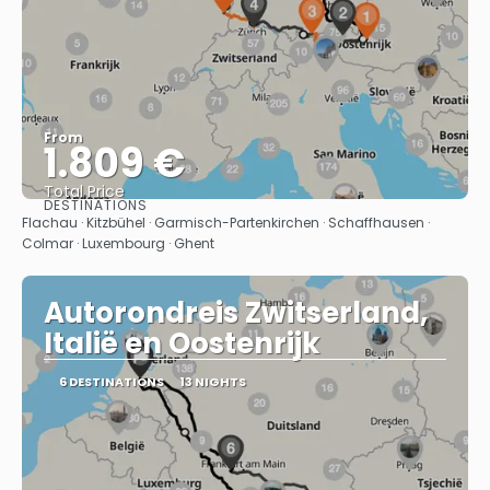
From
1.809 €
Total Price
DESTINATIONS
See
Flachau · Kitzbühel · Garmisch-Partenkirchen · Schaffhausen ·
Colmar · Luxembourg · Ghent
Autorondreis Zwitserland,
Italië en Oostenrijk
6 DESTINATIONS
13 NIGHTS