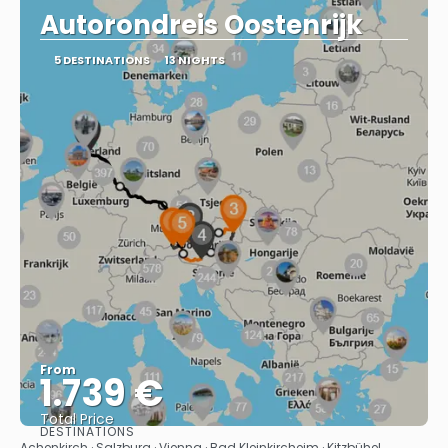
Autorondreis Oostenrijk
5 DESTINATIONS
13 NIGHTS
From
1.739 €
Total Price
DESTINATIONS
See
Achenkirch · Salzburg · Vienna · Bad Kleinkircheim · Kitzbühel