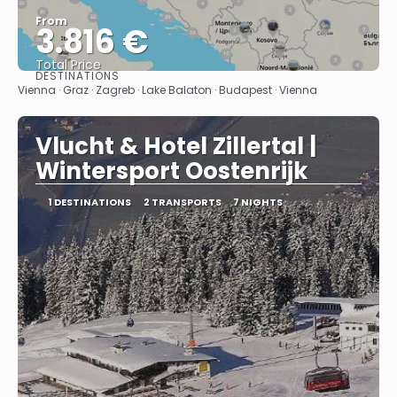
From
3.816 €
Total Price
DESTINATIONS
See
Vienna · Graz · Zagreb · Lake Balaton · Budapest · Vienna
Vlucht & Hotel Zillertal |
Wintersport Oostenrijk
1 DESTINATIONS
2 TRANSPORTS
7 NIGHTS