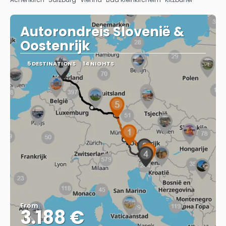
Autorondreis Slovenië &
Oostenrijk
5 DESTINATIONS
14 NIGHTS
From
3.188 €