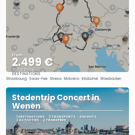
From
2.499 €
Total Price
DESTINATIONS
See
Strasbourg · Saas-Fee · Stresa · Molveno · Kitzbühel · Wiesbaden
Stedentrip Concert in
Wenen
1 DESTINATIONS
2 TRANSPORTS
4 NIGHTS
2 ACTIVITIES
2 TRANSFERS