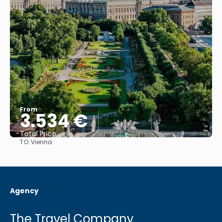
From
3.534 €
Total Price
TO:
Vienna
See
Agency
The Travel Company