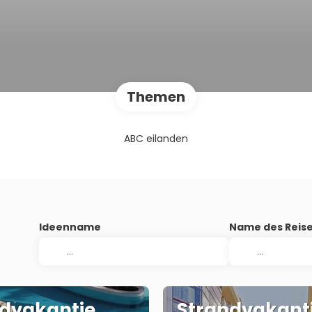
Themen
ABC eilanden
Ideenname
Name des Reise
dvakantie
Strandvakant