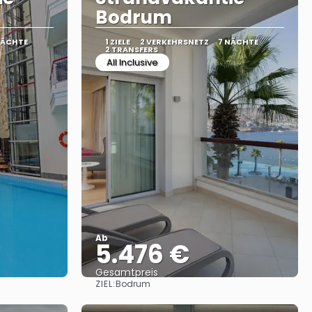
Bodrum
NÄCHTE
1 ZIELE
2 VERKEHRSNETZ
7 NÄCHTE
2 TRANSFERS
All Inclusive
Ab
5.476 €
Gesamtpreis
ZIEL:
Bodrum
Sehen