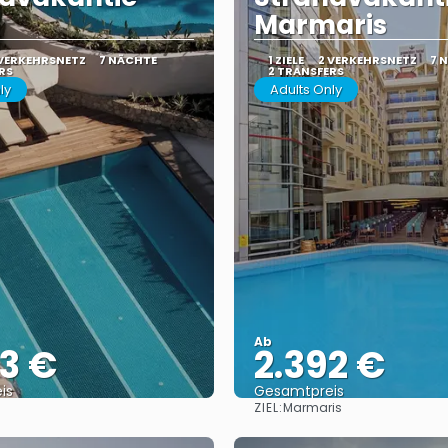
Marmaris
 VERKEHRSNETZ
7 NÄCHTE
1 ZIELE
2 VERKEHRSNETZ
7 
RS
2 TRANSFERS
ly
Adults Only
Ab
3 €
2.392 €
is
Gesamtpreis
ZIEL:
Marmaris
Sehen
Sehen