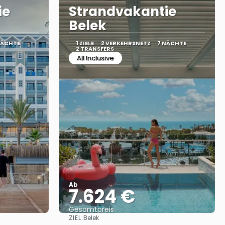
ie
Strandvakantie
Belek
NÄCHTE
1 ZIELE
2 VERKEHRSNETZ
7 NÄCHTE
2 TRANSFERS
All Inclusive
Ab
7.624 €
Gesamtpreis
ZIEL:
Belek
Sehen