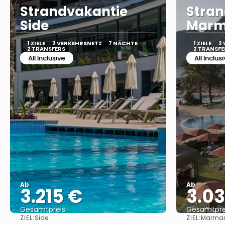
Strandvakantie
Stran
Side
Marm
1 ZIELE
2 VERKEHRSNETZ
7 NÄCHTE
1 ZIELE
2
2 TRANSFERS
2 TRANSFE
All Inclusive
All Inclus
Ab
Ab
3.215 €
3.0
Gesamtpreis
Gesamtpre
ZIEL:
ZIEL:
Side
Marmar
Sehen