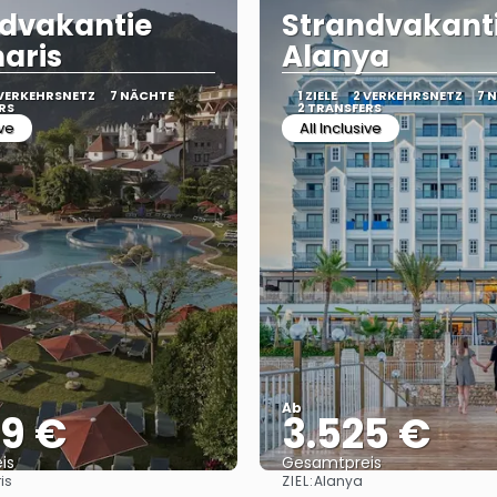
dvakantie
Strandvakant
aris
Alanya
 VERKEHRSNETZ
7 NÄCHTE
1 ZIELE
2 VERKEHRSNETZ
7 
RS
2 TRANSFERS
ive
All Inclusive
Ab
39 €
3.525 €
is
Gesamtpreis
ZIEL:
is
Alanya
Sehen
Sehen