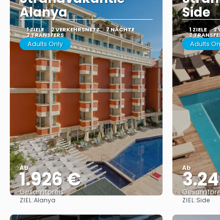
Alanya
Side
1 ZIELE
2 VERKEHRSNETZ
7 NÄCHTE
1 ZIELE
2
2 TRANSFERS
2 TRANSFE
Adults Only
Adults On
Ab
Ab
1.926 €
3.24
Gesamtpreis
Gesamtpre
ZIEL:
ZIEL:
Alanya
Side
Sehen