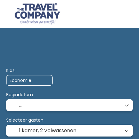
Trip Planner
AI Planner
Accommodatie
Vervoe
Klas
Begindatum
Selecteer gasten:
1 kamer,
2 Volwassenen