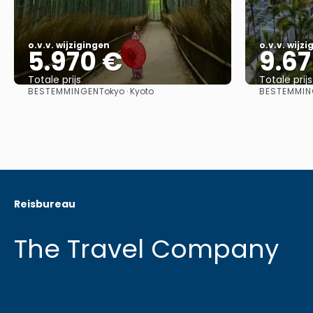
o.v.v. wijzigingen
o.v.v. wijz
5.970 €
9.67
Totale prijs
Totale prijs
BESTEMMINGEN
BESTEMMIN
Tokyo · Kyoto
Bekijk
Reisbureau
The Travel Company