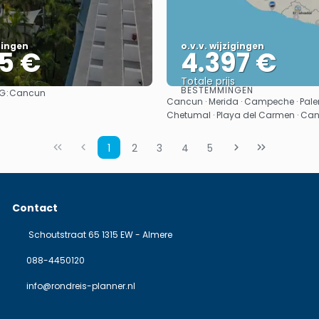
igingen
o.v.v. wijzigingen
5 €
4.397 €
Totale prijs
BESTEMMINGEN
G:
Cancun
Bekijk
Bekijk
Cancun · Merida · Campeche · Pale
Chetumal · Playa del Carmen · Ca
1
2
3
4
5
Contact
Schoutstraat 65 1315 EW - Almere
088-4450120
info@rondreis-planner.nl