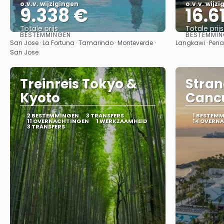
o.v.v. wijzigingen
o.v.v. wijz
9.338 €
16.6
Totale prijs
Totale prijs
BESTEMMINGEN
BESTEMMIN
Bekijk
San Jose · La Fortuna · Tamarindo · Monteverde ·
Langkawi · Pen
San Jose
Treinreis Tokyo &
Stran
Kyoto
Cancu
2 BESTEMMINGEN
3 TRANSFERS
1 BESTEM
11 OVERNACHTINGEN
1 WERKZAAMHEID
14 OVERN
3 TRANSFERS