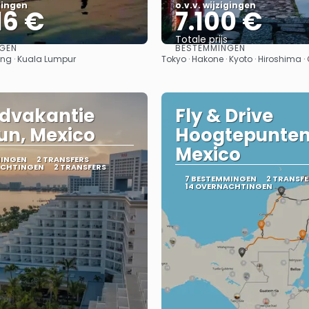
igingen
o.v.v. wijzigingen
16 €
7.100 €
Totale prijs
GEN
BESTEMMINGEN
Bekijk
Bekijk
ang · Kuala Lumpur
Tokyo · Hakone · Kyoto · Hiroshima 
dvakantie
Fly & Drive
n, Mexico
Hoogtepunten
Mexico
MINGEN
2 TRANSFERS
ACHTINGEN
2 TRANSFERS
7 BESTEMMINGEN
2 TRANSFE
14 OVERNACHTINGEN