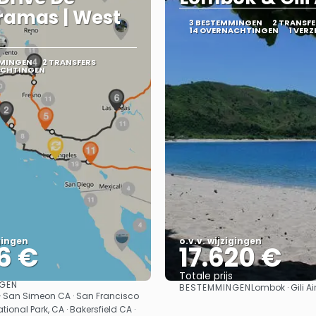
ramas | West
3 BESTEMMINGEN
2 TRANSFE
14 OVERNACHTINGEN
1 VER
MMINGEN
2 TRANSFERS
ACHTINGEN
igingen
o.v.v. wijzigingen
6 €
17.620 €
Totale prijs
GEN
BESTEMMINGEN
Lombok · Gili Ai
Bekijk
Bekijk
· San Simeon CA · San Francisco
tional Park, CA · Bakersfield CA ·