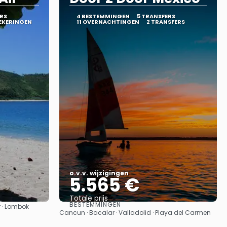
RS
4 BESTEMMINGEN
5 TRANSFERS
ZEKERINGEN
11 OVERNACHTINGEN
2 TRANSFERS
o.v.v. wijzigingen
5.565 €
Totale prijs
BESTEMMINGEN
r · Lombok
Bekijk
Cancun · Bacalar · Valladolid · Playa del Carmen