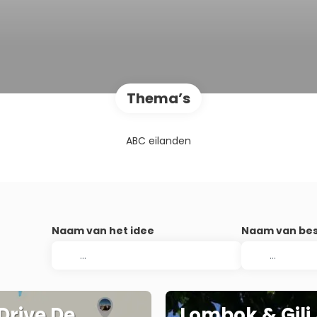
Thema’s
ABC eilanden
Naam van het idee
Naam van be
 Drive De
Lombok & Gili 