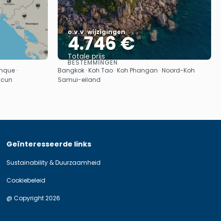
o.v.v. wijzigingen
4.746 €
Totale prijs
BESTEMMINGEN
Bekijk
nque ·
Bangkok · Koh Tao · Koh Phangan · Noord-Koh
ncun
Samui-eiland
Geïnteresseerde links
Sustainability & Duurzaamheid
Cookiebeleid
@ Copyright 2026