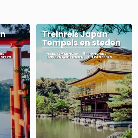
an
Treinreis Japan
Tempels en steden
RS
4 BESTEMMINGEN
5 TRANSFERS
NSFERS
9 OVERNACHTINGEN
8 TRANSFERS