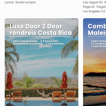
Lumut · Kuala Lumpur
Las Vegas NV · 
Page AZ · Flagst
Los Angeles CA
Luxe Door 2 Door
Combi
rondreis Costa Rica
Malei
5 BESTEMMINGEN
6 TRANSFERS
3 BESTEM
15 OVERNACHTINGEN
2 TRANSFERS
21 OVERN
1 VERZEKE