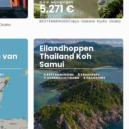
o.v.v. wijzigingen
5.271 €
Totale prijs
BESTEMMINGEN
Tokyo · Hakone · Kyoto · Osaka
Bekijk
· Osaka
Eilandhoppen
 van
Thailand Koh
Samui
RS
4 BESTEMMINGEN
5 TRANSFERS
11 OVERNACHTINGEN
4 TRANSFERS