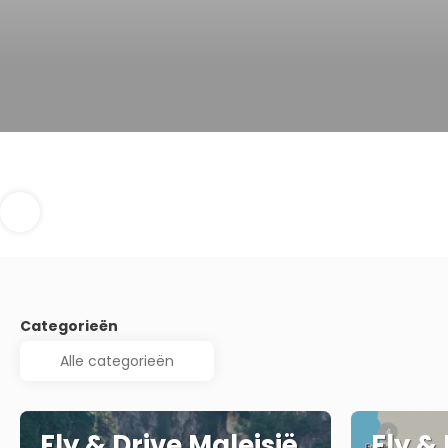
Categorieën
Fly & Drive Maleisië
Fly &