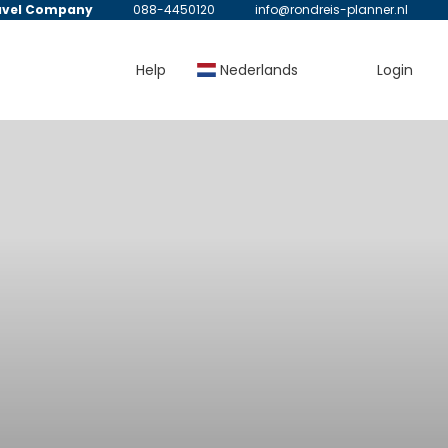
avel Company
088-4450120
info@rondreis-planner.nl
Help
Nederlands
Login