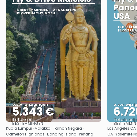
Pano
8 BESTEMMINGEN
2 TRANSFERS
15 OVERNACHTINGEN
USA
12 BESTE
18 OVERN
o.v.v. wijzigingen
o.v.v. wijz
5.343 €
6.72
Totale prijs
Totale prijs
BESTEMMINGEN
BESTEMMIN
Bekijk
Kuala Lumpur · Malakka · Taman Negara ·
Los Angeles CA 
Cameron Highlands · Banding Island · Penang ·
CA · Yosemite Na